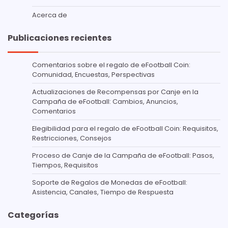
Acerca de
Publicaciones recientes
Comentarios sobre el regalo de eFootball Coin:
Comunidad, Encuestas, Perspectivas
Actualizaciones de Recompensas por Canje en la
Campaña de eFootball: Cambios, Anuncios,
Comentarios
Elegibilidad para el regalo de eFootball Coin: Requisitos,
Restricciones, Consejos
Proceso de Canje de la Campaña de eFootball: Pasos,
Tiempos, Requisitos
Soporte de Regalos de Monedas de eFootball:
Asistencia, Canales, Tiempo de Respuesta
Categorías