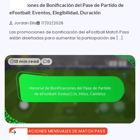
Promociones de Bonificación del Pase de Partido de
eFootball: Eventos, Elegibilidad, Duración
Jordan Ellis
17/02/2026
Las promociones de bonificación del eFootball Match Pass
están diseñadas para aumentar la participación de […]
13 min read
0
BONIFICACIONES MENSUALES DE MATCH PASS