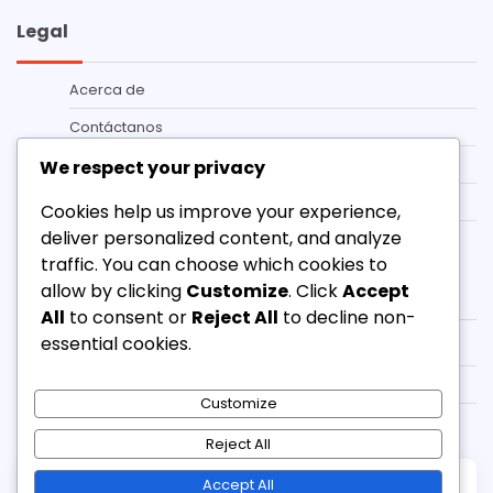
Legal
Acerca de
Contáctanos
Términos de servicio
We respect your privacy
Preferencias de cookies
Cookies help us improve your experience,
deliver personalized content, and analyze
Política de protección de datos
traffic. You can choose which cookies to
Categorías
allow by clicking
Customize
. Click
Accept
All
to consent or
Reject All
to decline non-
essential cookies.
Bonificaciones Mensuales de Match Pass
Recompensas de Canje de Campaña
Customize
Regalos de Monedas de eFootball
Reject All
Accept All
Copyright © 2026
challenge-barcelona.es