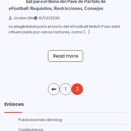
Elegibilidad para el Bono del Pase de Partido de
eFootball: Requisitos, Restricciones, Consejos
Jordan Ellis
10/02/2026
La elegibilidad para el bono del eFootball Match Pass está
influenciada por varios factores, como […]
Read more
Posts
1
2
pagination
Enlaces
Publicaciones del blog
Contáctanos