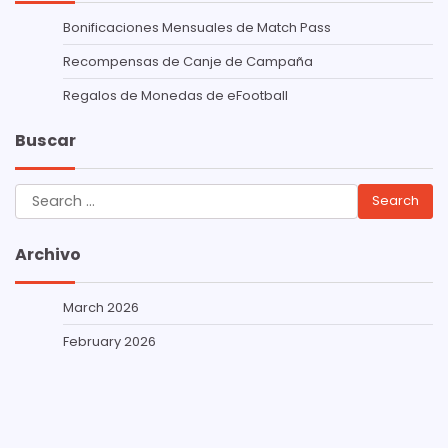
Bonificaciones Mensuales de Match Pass
Recompensas de Canje de Campaña
Regalos de Monedas de eFootball
Buscar
Search
for:
Archivo
March 2026
February 2026