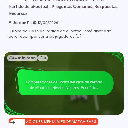
Partido de eFootball: Preguntas Comunes, Respuestas,
Recursos
Jordan Ellis
12/02/2026
El Bono del Pase de Partido de eFootball está diseñado
para recompensar a los jugadores […]
14 min read
0
BONIFICACIONES MENSUALES DE MATCH PASS