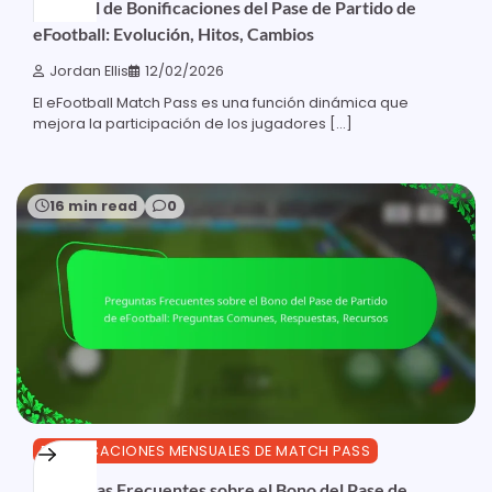
Historial de Bonificaciones del Pase de Partido de
eFootball: Evolución, Hitos, Cambios
Jordan Ellis
12/02/2026
El eFootball Match Pass es una función dinámica que
mejora la participación de los jugadores […]
16 min read
0
BONIFICACIONES MENSUALES DE MATCH PASS
Preguntas Frecuentes sobre el Bono del Pase de