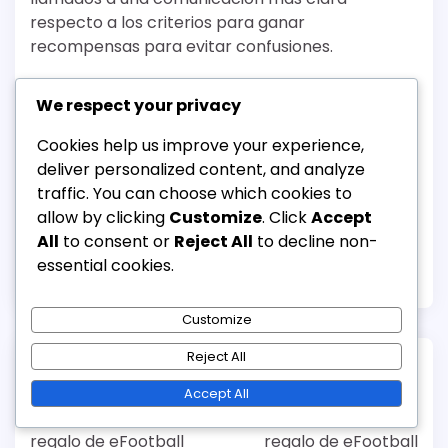
respecto a los criterios para ganar
recompensas para evitar confusiones.
La retroalimentación positiva destaca la
We respect your privacy
emoción de las recompensas exclusivas.
Preocupaciones sobre la dificultad de los
Cookies help us improve your experience,
desafíos para jugadores casuales.
deliver personalized content, and analyze
traffic. You can choose which cookies to
Deseo de una comunicación más clara
allow by clicking
Customize
. Click
Accept
sobre los criterios de obtención.
All
to consent or
Reject All
to decline non-
essential cookies.
Posted in
Recompensas de Canje de Campaña
Customize
Reject All
Post
Previous:
Next:
Accept All
navigation
Elegibilidad para el
Comentarios sobre el
regalo de eFootball
regalo de eFootball