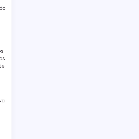
ndo
os
los
te
ya