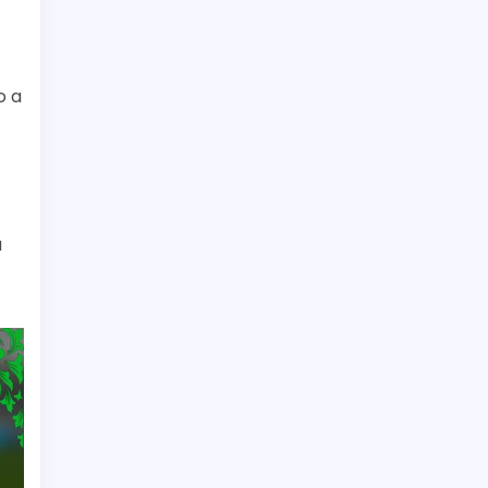
o a
a