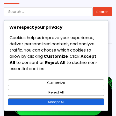
Search
for:
Archivo
We respect your privacy
Cookies help us improve your experience,
March 2026
deliver personalized content, and analyze
February 2026
traffic. You can choose which cookies to
allow by clicking
Customize
. Click
Accept
All
to consent or
Reject All
to decline non-
Related Posts
essential cookies.
Customize
Reject All
Accept All