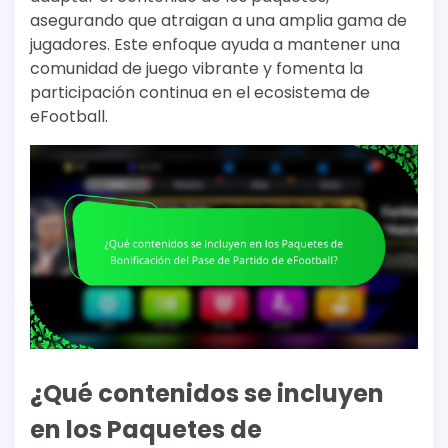
asegurando que atraigan a una amplia gama de
jugadores. Este enfoque ayuda a mantener una
comunidad de juego vibrante y fomenta la
participación continua en el ecosistema de
eFootball.
¿Qué contenidos se incluyen
en los Paquetes de