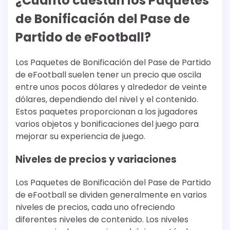
¿Cuánto cuestan los Paquetes
de Bonificación del Pase de
Partido de eFootball?
Los Paquetes de Bonificación del Pase de Partido
de eFootball suelen tener un precio que oscila
entre unos pocos dólares y alrededor de veinte
dólares, dependiendo del nivel y el contenido.
Estos paquetes proporcionan a los jugadores
varios objetos y bonificaciones del juego para
mejorar su experiencia de juego.
Niveles de precios y variaciones
Los Paquetes de Bonificación del Pase de Partido
de eFootball se dividen generalmente en varios
niveles de precios, cada uno ofreciendo
diferentes niveles de contenido. Los niveles