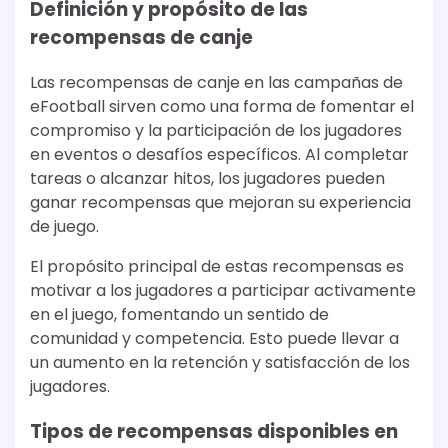
Definición y propósito de las
recompensas de canje
Las recompensas de canje en las campañas de
eFootball sirven como una forma de fomentar el
compromiso y la participación de los jugadores
en eventos o desafíos específicos. Al completar
tareas o alcanzar hitos, los jugadores pueden
ganar recompensas que mejoran su experiencia
de juego.
El propósito principal de estas recompensas es
motivar a los jugadores a participar activamente
en el juego, fomentando un sentido de
comunidad y competencia. Esto puede llevar a
un aumento en la retención y satisfacción de los
jugadores.
Tipos de recompensas disponibles en