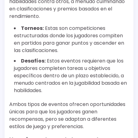
habilidades contra otros, a menudo culminando
en clasificaciones y premios basados en el
rendimiento.
Torneos:
Estas son competiciones
estructuradas donde los jugadores compiten
en partidos para ganar puntos y ascender en
las clasificaciones.
Desafíos:
Estos eventos requieren que los
jugadores completen tareas u objetivos
específicos dentro de un plazo establecido, a
menudo centrados en la jugabilidad basada en
habilidades.
Ambos tipos de eventos ofrecen oportunidades
únicas para que los jugadores ganen
recompensas, pero se adaptan a diferentes
estilos de juego y preferencias.