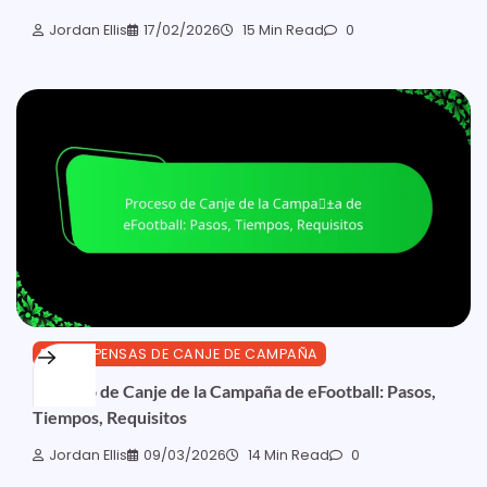
Jordan Ellis
17/02/2026
15 Min Read
0
RECOMPENSAS DE CANJE DE CAMPAÑA
Proceso de Canje de la Campaña de eFootball: Pasos,
Tiempos, Requisitos
Jordan Ellis
09/03/2026
14 Min Read
0