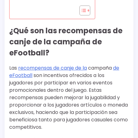
¿Qué son las recompensas de
canje de la campaña de
eFootball?
Las
recompensas de canje de la
campaña
de
eFootball
son incentivos ofrecidos a los
jugadores por participar en varios eventos
promocionales dentro del juego. Estas
recompensas pueden mejorar la jugabilidad y
proporcionar a los jugadores artículos o moneda
exclusivos, haciendo que la participación sea
beneficiosa tanto para jugadores casuales como
competitivos.