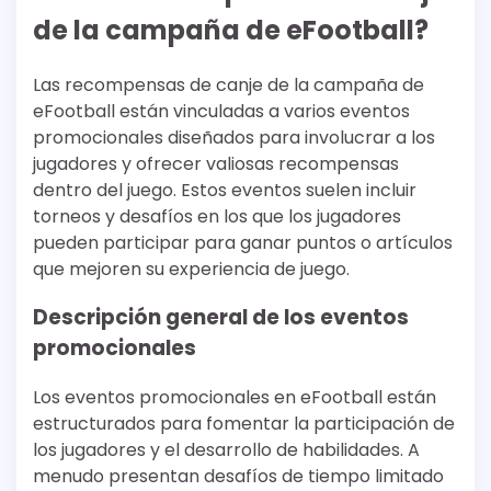
de la campaña de eFootball?
Las recompensas de canje de la campaña de
eFootball están vinculadas a varios eventos
promocionales diseñados para involucrar a los
jugadores y ofrecer valiosas recompensas
dentro del juego. Estos eventos suelen incluir
torneos y desafíos en los que los jugadores
pueden participar para ganar puntos o artículos
que mejoren su experiencia de juego.
Descripción general de los eventos
promocionales
Los eventos promocionales en eFootball están
estructurados para fomentar la participación de
los jugadores y el desarrollo de habilidades. A
menudo presentan desafíos de tiempo limitado