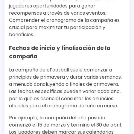
jugadores oportunidades para ganar
recompensas a través de varios eventos.
Comprender el cronograma de la campaña es
crucial para maximizar tu participación y
beneficios.
Fechas de inicio y finalización de la
campaña
La campaña de eFootball suele comenzar a
principios de primavera y durar varias semanas,
a menudo concluyendo a finales de primavera.
Las fechas específicas pueden variar cada año,
por lo que es esencial consultar los anuncios
oficiales para el cronograma del año en curso.
Por ejemplo, la campaña del año pasado
comenzó el 15 de marzo y terminó el 30 de abril.
Los jugadores deben marcar sus calendarios