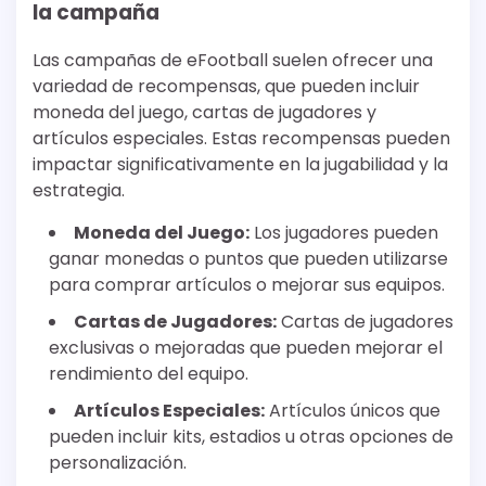
la campaña
Las campañas de eFootball suelen ofrecer una
variedad de recompensas, que pueden incluir
moneda del juego, cartas de jugadores y
artículos especiales. Estas recompensas pueden
impactar significativamente en la jugabilidad y la
estrategia.
Moneda del Juego:
Los jugadores pueden
ganar monedas o puntos que pueden utilizarse
para comprar artículos o mejorar sus equipos.
Cartas de Jugadores:
Cartas de jugadores
exclusivas o mejoradas que pueden mejorar el
rendimiento del equipo.
Artículos Especiales:
Artículos únicos que
pueden incluir kits, estadios u otras opciones de
personalización.