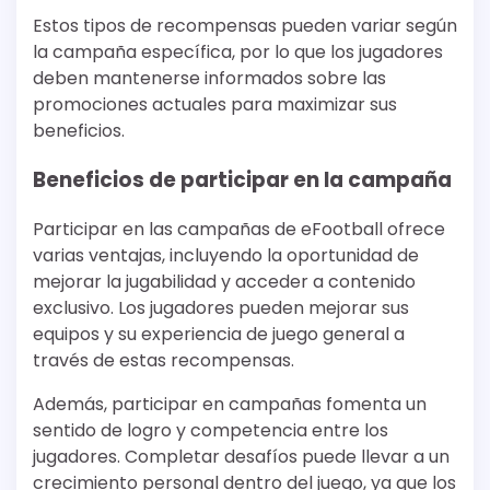
Estos tipos de recompensas pueden variar según
la campaña específica, por lo que los jugadores
deben mantenerse informados sobre las
promociones actuales para maximizar sus
beneficios.
Beneficios de participar en la campaña
Participar en las campañas de eFootball ofrece
varias ventajas, incluyendo la oportunidad de
mejorar la jugabilidad y acceder a contenido
exclusivo. Los jugadores pueden mejorar sus
equipos y su experiencia de juego general a
través de estas recompensas.
Además, participar en campañas fomenta un
sentido de logro y competencia entre los
jugadores. Completar desafíos puede llevar a un
crecimiento personal dentro del juego, ya que los