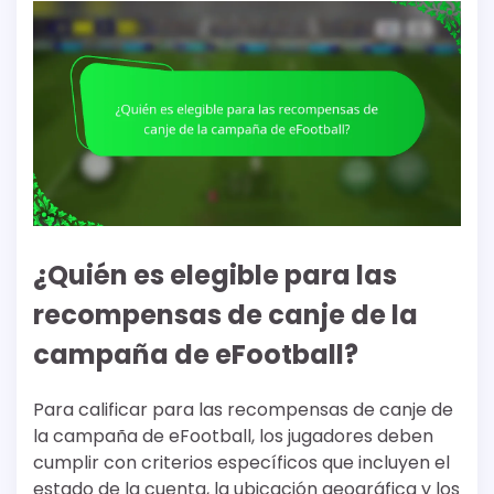
¿Quién es elegible para las
recompensas de canje de la
campaña de eFootball?
Para calificar para las recompensas de canje de
la campaña de eFootball, los jugadores deben
cumplir con criterios específicos que incluyen el
estado de la cuenta, la ubicación geográfica y los