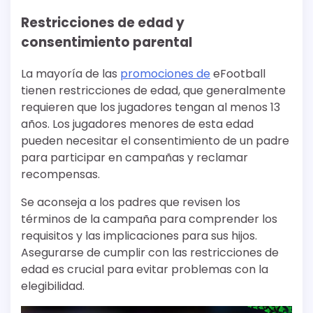
Restricciones de edad y
consentimiento parental
La mayoría de las
promociones de
eFootball
tienen restricciones de edad, que generalmente
requieren que los jugadores tengan al menos 13
años. Los jugadores menores de esta edad
pueden necesitar el consentimiento de un padre
para participar en campañas y reclamar
recompensas.
Se aconseja a los padres que revisen los
términos de la campaña para comprender los
requisitos y las implicaciones para sus hijos.
Asegurarse de cumplir con las restricciones de
edad es crucial para evitar problemas con la
elegibilidad.