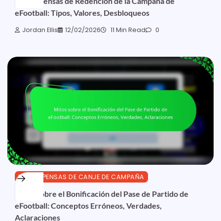
Recompensas de Redención de la Campaña de
eFootball: Tipos, Valores, Desbloqueos
Jordan Ellis
12/02/2026
11 Min Read
0
RECOMPENSAS DE CANJE DE CAMPAÑA
Mitos sobre el Bonificación del Pase de Partido de
eFootball: Conceptos Erróneos, Verdades,
Aclaraciones