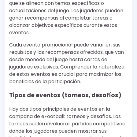
que se alinean con temas específicos o
actualizaciones del juego. Los jugadores pueden
ganar recompensas al completar tareas o
alcanzar objetivos específicos durante estos
eventos.
Cada evento promocional puede variar en sus
requisitos y las recompensas ofrecidas, que van
desde moneda del juego hasta cartas de
jugadores exclusivas. Comprender la naturaleza
de estos eventos es crucial para maximizar los
beneficios de la participación.
Tipos de eventos (torneos, desafíos)
Hay dos tipos principales de eventos en la
campaña de eFootball: torneos y desafíos. Los
torneos suelen involucrar partidos competitivos
donde los jugadores pueden mostrar sus