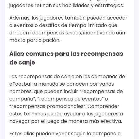
jugadores refinan sus habilidades y estrategias.
Además, los jugadores también pueden acceder
a eventos o desafíos de tiempo limitado que
ofrecen recompensas únicas, incentivando aún
más la participación.
Alias comunes para las recompensas
de canje
Las recompensas de canje en las campañas de
eFootball a menudo se conocen por varios
nombres, que pueden incluir “recompensas de
campaña”, “recompensas de eventos” o
“recompensas promocionales”. Comprender
estos términos puede ayudar a los jugadores a
navegar por el juego de manera más efectiva.
Estos alias pueden variar según la campaña o