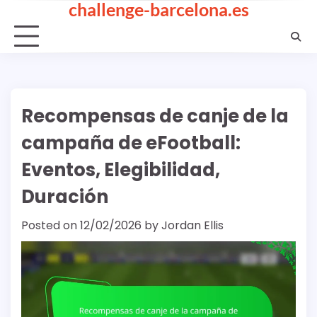
challenge-barcelona.es
Skip
to
content
Recompensas de canje de la
campaña de eFootball:
Eventos, Elegibilidad,
Duración
Posted on
12/02/2026
by
Jordan Ellis