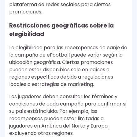
plataforma de redes sociales para ciertas
promociones.
Restricciones geográficas sobre la
elegibilidad
La elegibilidad para las recompensas de canje de
la campaña de eFootball puede variar según la
ubicación geográfica. Ciertas promociones
pueden estar disponibles solo en países o
regiones específicas debido a regulaciones
locales o estrategias de marketing.
Los jugadores deben consultar los términos y
condiciones de cada campaña para confirmar si
su país está incluido. Por ejemplo, las
recompensas pueden estar limitadas a
jugadores en América del Norte y Europa,
excluyendo otras regiones.