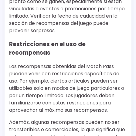
pronto como se ganen, especialmente si están
vinculadas a eventos o promociones por tiempo
limitado. Verificar la fecha de caducidad en la
sección de recompensas del juego puede
prevenir sorpresas.
Restricciones en el uso de
recompensas
Las recompensas obtenidas del Match Pass
pueden venir con restricciones específicas de
uso. Por ejemplo, ciertos artículos pueden ser
utilizables solo en modos de juego particulares o
por un tiempo limitado. Los jugadores deben
familiarizarse con estas restricciones para
aprovechar al máximo sus recompensas.
Además, algunas recompensas pueden no ser
transferibles o comerciables, lo que significa que