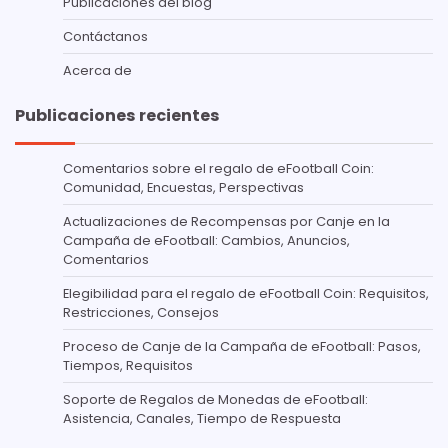
Publicaciones del blog
Contáctanos
Acerca de
Publicaciones recientes
Comentarios sobre el regalo de eFootball Coin:
Comunidad, Encuestas, Perspectivas
Actualizaciones de Recompensas por Canje en la
Campaña de eFootball: Cambios, Anuncios,
Comentarios
Elegibilidad para el regalo de eFootball Coin: Requisitos,
Restricciones, Consejos
Proceso de Canje de la Campaña de eFootball: Pasos,
Tiempos, Requisitos
Soporte de Regalos de Monedas de eFootball:
Asistencia, Canales, Tiempo de Respuesta