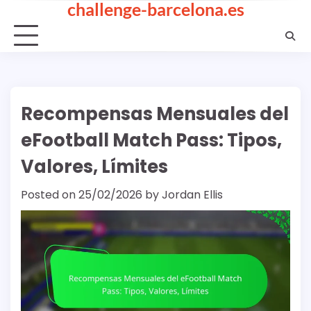
challenge-barcelona.es
Skip
to
content
Recompensas Mensuales del
eFootball Match Pass: Tipos,
Valores, Límites
Posted on
25/02/2026
by
Jordan Ellis