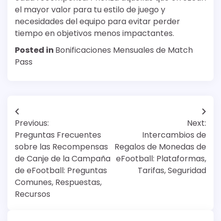
el mayor valor para tu estilo de juego y
necesidades del equipo para evitar perder
tiempo en objetivos menos impactantes.
Posted in
Bonificaciones Mensuales de Match
Pass
Post
Previous:
Next:
navigation
Preguntas Frecuentes
Intercambios de
sobre las Recompensas
Regalos de Monedas de
de Canje de la Campaña
eFootball: Plataformas,
de eFootball: Preguntas
Tarifas, Seguridad
Comunes, Respuestas,
Recursos