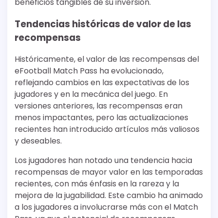
beneficios tangibles de su inversión.
Tendencias históricas de valor de las
recompensas
Históricamente, el valor de las recompensas del
eFootball Match Pass ha evolucionado,
reflejando cambios en las expectativas de los
jugadores y en la mecánica del juego. En
versiones anteriores, las recompensas eran
menos impactantes, pero las actualizaciones
recientes han introducido artículos más valiosos
y deseables.
Los jugadores han notado una tendencia hacia
recompensas de mayor valor en las temporadas
recientes, con más énfasis en la rareza y la
mejora de la jugabilidad. Este cambio ha animado
a los jugadores a involucrarse más con el Match