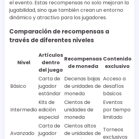
el evento. Estas recompensas no solo mejoran la
jugabilidad, sino que también crean un entorno
dinámico y atractivo para los jugadores.
Comparación de recompensas a
través de diferentes niveles
Artículos
Recompensas
Contenido
Nivel
dentro
de moneda
exclusivo
del juego
Carta de
Decenas bajas
Acceso a
Básico
jugador
de unidades de
desafíos
estándar
moneda
básicos
Kits de
Cientos de
Eventos
Intermedio
edición
unidades de
por tiempo
especial
moneda
limitado
Carta de
Cientos altos
Torneos
Avanzado
jugador
de unidades de
exclusivos