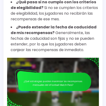
¿Qué pasa si no cumplo con los criterios
de elegibilidad?
Si no se cumplen los criterios
de elegibilidad, los jugadores no recibirán las
recompensas de ese mes.
¿Puedo extender la fecha de caducidad
de mis recompensas?
Generalmente, las
fechas de caducidad son fijas y no se pueden
extender, por lo que los jugadores deben
canjear las recompensas de inmediato.