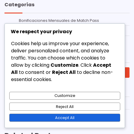
Categorías
Bonificaciones Mensuales de Match Pass
Recompensas de Canje de Campaña
We respect your privacy
Regalos de Monedas de eFootball
Cookies help us improve your experience,
deliver personalized content, and analyze
Buscar
traffic. You can choose which cookies to
allow by clicking
Customize
. Click
Accept
Search
All
to consent or
Reject All
to decline non-
for:
essential cookies.
Archivo
Customize
March 2026
Reject All
February 2026
Accept All