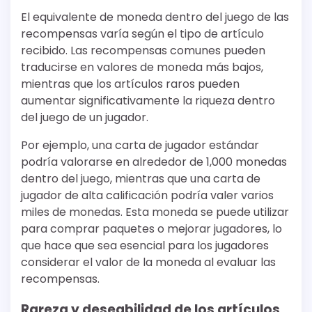
El equivalente de moneda dentro del juego de las
recompensas varía según el tipo de artículo
recibido. Las recompensas comunes pueden
traducirse en valores de moneda más bajos,
mientras que los artículos raros pueden
aumentar significativamente la riqueza dentro
del juego de un jugador.
Por ejemplo, una carta de jugador estándar
podría valorarse en alrededor de 1,000 monedas
dentro del juego, mientras que una carta de
jugador de alta calificación podría valer varios
miles de monedas. Esta moneda se puede utilizar
para comprar paquetes o mejorar jugadores, lo
que hace que sea esencial para los jugadores
considerar el valor de la moneda al evaluar las
recompensas.
Rareza y deseabilidad de los artículos