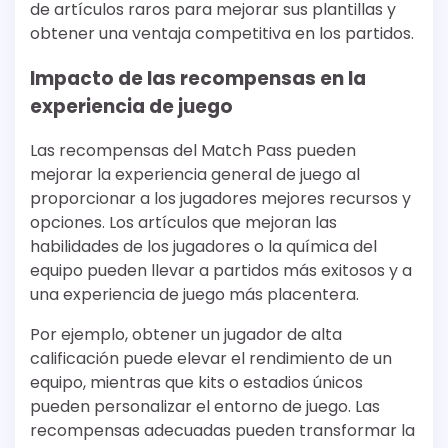
de artículos raros para mejorar sus plantillas y
obtener una ventaja competitiva en los partidos.
Impacto de las recompensas en la
experiencia de juego
Las recompensas del Match Pass pueden
mejorar la experiencia general de juego al
proporcionar a los jugadores mejores recursos y
opciones. Los artículos que mejoran las
habilidades de los jugadores o la química del
equipo pueden llevar a partidos más exitosos y a
una experiencia de juego más placentera.
Por ejemplo, obtener un jugador de alta
calificación puede elevar el rendimiento de un
equipo, mientras que kits o estadios únicos
pueden personalizar el entorno de juego. Las
recompensas adecuadas pueden transformar la