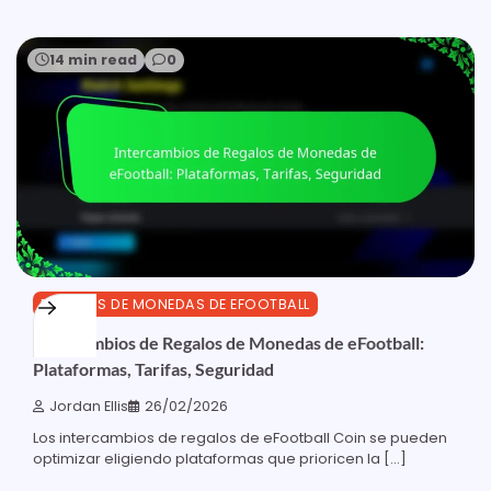
14 min read
0
REGALOS DE MONEDAS DE EFOOTBALL
Intercambios de Regalos de Monedas de eFootball:
Plataformas, Tarifas, Seguridad
Jordan Ellis
26/02/2026
Los intercambios de regalos de eFootball Coin se pueden
optimizar eligiendo plataformas que prioricen la […]