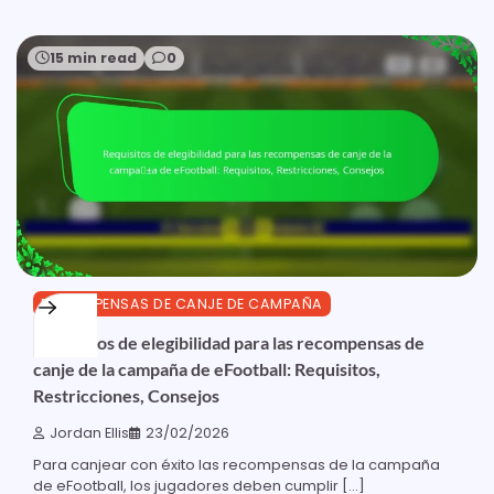
15 min read
0
RECOMPENSAS DE CANJE DE CAMPAÑA
Requisitos de elegibilidad para las recompensas de
canje de la campaña de eFootball: Requisitos,
Restricciones, Consejos
Jordan Ellis
23/02/2026
Para canjear con éxito las recompensas de la campaña
de eFootball, los jugadores deben cumplir […]